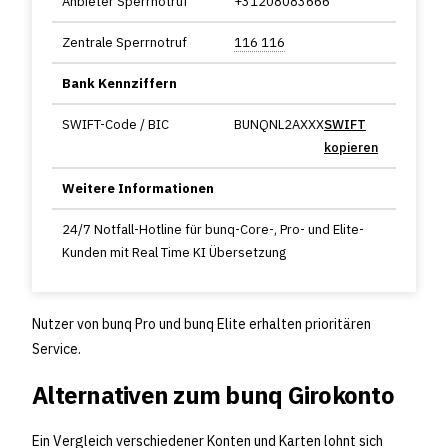
Anbieter Sperrnotruf
+31208083666
Zentrale Sperrnotruf
116 116
Bank Kennziffern
SWIFT-Code / BIC
BUNQNL2AXXX
SWIFT
kopieren
Weitere Informationen
24/7 Notfall-Hotline für bunq-Core-, Pro- und Elite-
Kunden mit Real Time KI Übersetzung
Nutzer von bunq Pro und bunq Elite erhalten prioritären
Service.
Alternativen zum bunq Girokonto
Ein Vergleich verschiedener Konten und Karten lohnt sich