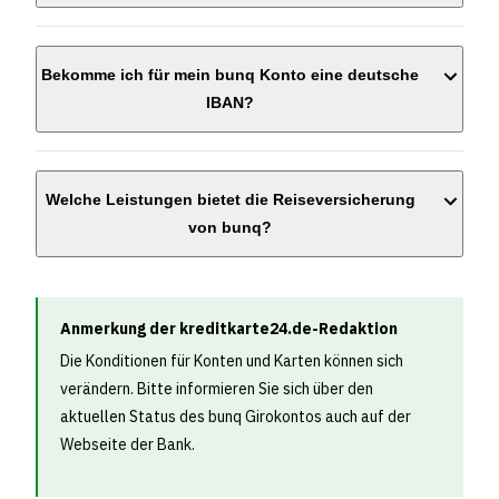
Bekomme ich für mein bunq Konto eine deutsche
IBAN?
Welche Leistungen bietet die Reiseversicherung
von bunq?
Anmerkung der kreditkarte24.de-Redaktion
Die Konditionen für Konten und Karten können sich
verändern. Bitte informieren Sie sich über den
Medizinische Notfälle im Ausland (bis 2,5 Millionen €)
aktuellen Status des bunq Girokontos auch auf der
Medizinisch begründeter Rücktransport ins Heimatland
Webseite der Bank.
(bis 1 Million €)
Beschädigung oder Verlust von Gepäck und