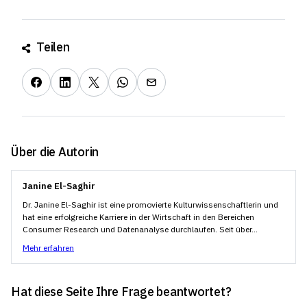
Reisedokumenten (bis 1.000 €)
Reiserücktritts- und Reiseabbruchversicherung (bis
Teilen
3.000 €)
Haftpflichtversicherung (bis 1 Million €)
Zahnärztliche Behandlung bei Notfällen (bis 200 €)
Gepäckverspätungen/Ersatz von Kleidung,
Toilettenartikeln und Medikamenten (bis 340 €)
Flugverspätungen (bis 250 €)
Über die Autorin
Beschädigung und Diebstahl von Mietwagen (bis 3.000
€)
Janine El-Saghir
Medizinische Behandlung und Haftung nach
Dr. Janine El-Saghir ist eine promovierte Kulturwissenschaftlerin und
Sportunfällen auf Reisen (bis 1 Million €, nur
hat eine erfolgreiche Karriere in der Wirtschaft in den Bereichen
Amateursport)
Consumer Research und Datenanalyse durchlaufen. Seit über...
Mehr erfahren
Hat diese Seite Ihre Frage beantwortet?