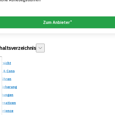
*
Zum Anbieter
haltsverzeichnis
ersicht
os & Cons
bühren
rsicherung
istungen
ternativen
perience