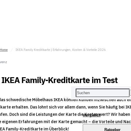
Home
IKEA Family Kreditkarte | Erfahrungen, Kosten & Vorteile 2026
arenz
 IKEA Family-Kreditkarte im Test
das schwedische Möbelhaus IKEA können Kunden inzwischen auch ei
karte erhalten. Das lohnt sich vor allem dann, wenn Sie häufig bei IK
fen. Doch sind die Leistungen der Karte die Kosten wert? Wir haben
Vergleich
e eigenen Erfahrungen mit der Karte gemacht – die Vorteile und Nac
EA Family-Kreditkarte im Überblick!
Ratgeber