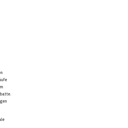
en
käufe
im
batte.
egen
ale