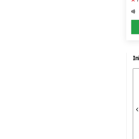
In
Üb
Pr
Ge
Ve
Le
Al
Ex