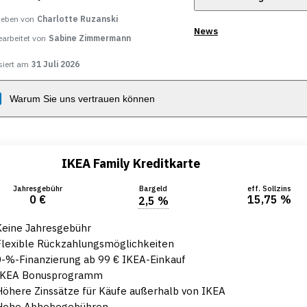
ieben von
Charlotte Ruzanski
News
earbeitet von
Sabine Zimmermann
siert am
31 Juli 2026
Warum Sie uns vertrauen können
IKEA Family Kreditkarte
Jahresgebühr
Bargeld
eff. Sollzins
0 €
15,75 %
2,5 %
Keine Jahresgebühr
Flexible Rückzahlungsmöglichkeiten
0-%-Finanzierung ab 99 € IKEA-Einkauf
IKEA Bonusprogramm
Höhere Zinssätze für Käufe außerhalb von IKEA
Hohe Abhebegebühren