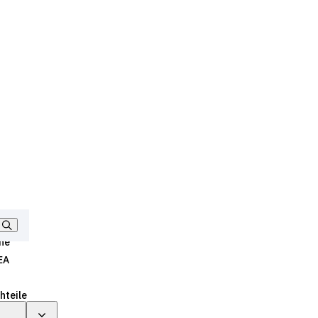
ne
EA
hteile