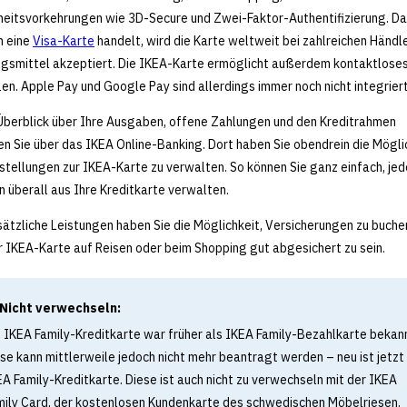
heitsvorkehrungen wie 3D-Secure und Zwei-Faktor-Authentifizierung. Da
m eine
Visa-Karte
handelt, wird die Karte weltweit bei zahlreichen Händle
gsmittel akzeptiert. Die IKEA-Karte ermöglicht außerdem kontaktlose
en. Apple Pay und Google Pay sind allerdings immer noch nicht integriert
Überblick über Ihre Ausgaben, offene Zahlungen und den Kreditrahmen
en Sie über das IKEA Online-Banking. Dort haben Sie obendrein die Mögli
nstellungen zur IKEA-Karte zu verwalten. So können Sie ganz einfach, jed
n überall aus Ihre Kreditkarte verwalten.
sätzliche Leistungen haben Sie die Möglichkeit, Versicherungen zu buche
r IKEA-Karte auf Reisen oder beim Shopping gut abgesichert zu sein.
Nicht verwechseln:
e IKEA Family-Kreditkarte war früher als IKEA Family-Bezahlkarte bekan
se kann mittlerweile jedoch nicht mehr beantragt werden – neu ist jetzt
A Family-Kreditkarte. Diese ist auch nicht zu verwechseln mit der IKEA
mily Card, der kostenlosen Kundenkarte des schwedischen Möbelriesen.