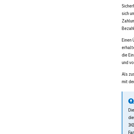
Sicher
sich u
Zahlun
Bezahl
Einen 
erhalt
die Ei
und vo
Als zu
mit de
Di
die
IKE
Fa