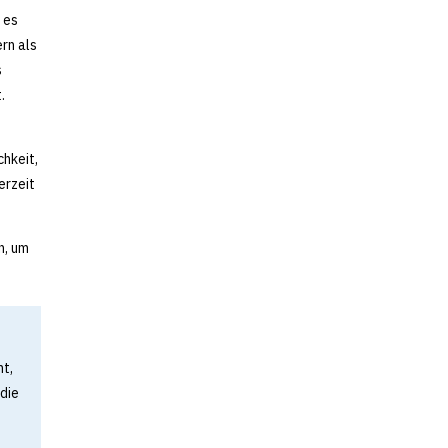
 es
rn als
s
.
chkeit,
erzeit
n, um
nt,
 die