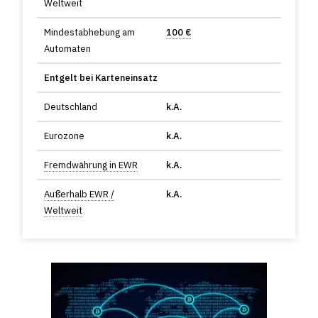
Weltweit
Mindestabhebung am
100 €
Automaten
Entgelt bei Karteneinsatz
Deutschland
k.A.
Eurozone
k.A.
Fremdwährung in EWR
k.A.
Außerhalb EWR /
k.A.
Weltweit