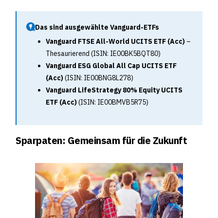
Das sind ausgewählte Vanguard-ETFs
Vanguard FTSE All-World UCITS ETF (Acc)
–
Thesaurierend (ISIN: IE00BK5BQT80)
Vanguard ESG Global All Cap UCITS ETF
(Acc)
(ISIN: IE00BNG8L278)
Vanguard LifeStrategy 80% Equity UCITS
ETF (Acc)
(ISIN: IE00BMVB5R75)
Sparpaten: Gemeinsam für die Zukunft