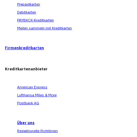
Prepaidkarten
Debitkarten
PAYBACK-Kreditkarten
Meilen sammeln mit Kreditkarten
Firmenkreditkarten
Kreditkarten­­anbieter
American Express
Lufthansa Miles & More
Postbank AG
Über uns
Redaktionelle Richtlinien